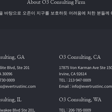
About O3 Consulting Firm
험을 바탕으로 오존이 지구를 보호하듯 어려움에 처한 분들께 
sulting, GA
O3 Consulting, CA
lite Blvd, Ste 201
17875 Von Karman Ave Ste 150
A 30096
Irvine, CA 92614
-730-0009
TEL : 213-947-0009
nfo@evertrustinc.com
Email : info@evertrustinc.com
ulting, IL
O3 Consulting, WA
lwakee Blvd Ste 201,
TEL : 206-785-0009