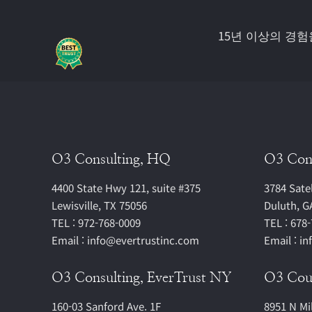
15년 이상의 경
O3 Consulting, HQ
O3 Con
4400 State Hwy 121, suite #375
3784 Satel
Lewisville, TX 75056
Duluth, G
TEL : 972-768-0009
TEL : 678
Email : info@evertrustinc.com
Email : i
O3 Consulting, EverTrust NY
O3 Cous
160-03 Sanford Ave. 1F
8951 N Mi