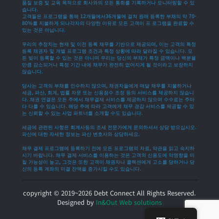
품질 보증 및 교육 목적으로 회사와의 모든 통화를 기록하거나 모니터링할 수 있
습니다.
고객들은 프로그램을 통해 12개월에서36개월에 걸쳐 원래 등록한 부채의 약 70-
80%를 지불하게 되나각자의 다양한 이유로 모든 고객이 프 로그램을 완료할 수
있는 것은 아닙니다.
우리의 추정치는 현재 및 이전 등록 채무를 기반으로 제공되며, 이는 고객의 특정
등록 채권자 및 개별 프로그램 조건과 특정 상황에 따라 달라질 수 있습니다. 모
든 빚이 등록할 수 있는 것은 아니며 우리는 당신의 부채가 특정 금액이나 백분율
만큼 감소되거나 특정 기간 내에 채무가 완전히 없어지게 될 것이라고 보장하지
않습니다.
당사는 고객의 부채를 인수하지 않으며, 채권자들에게 매달 채무를 지불하거나
세금, 파산, 회계, 법률 자문 또는 신용점수 조정 등의 서비스를 제공하지 않습니
다. 채권 연결은 모든 주에서 채무결제 서비스를 제공하지 않으며 수수료는 주마
다 다를 수 있습니다. 해당 주에 따라 고객에게 채무 경감 서비스를 제공할 수 있
는 신뢰할 수 있는 사업 파트너를 소개할 수도 있습니다.
세금에 관련된 사항은 회계사등의 조세 전문가에게 문의하셔서 상담 받으십시오.
파산에 대한 자세한 정보는 파산 변호사와 상담하세요.
채무 결제 프로그램에 등록하기 전에 모든 프로그램의 자료, 약관을 읽고 숙지하
시기 바랍니다. 채무 결제 서비스를 이용하는 것은 고객의 신용도에 악영향을 미
칠 가능성이 높고, 그것은 또한 고객이 채권자나 콜렉션에게 고소를 당하거나 당
신의 등록 계좌의 미결 잔액을 증가시킬 수도 있습니다.
copyright © 2019~2026 Debt Connect All Rights Reserved.
Designed by
In&Out Web solutions