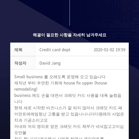
해결이 필요한 사항을 자세히 남겨주세요
제목
Credit card dept
2020-01-02 19:59
작성자
David Jang
Small business 를 오래도록 운영해 오고 있습니다
제작년 부터 우연한 기회에 house fix upper (house
remodeling)
business 에도 손을 대면서 크레딧 카드 사용을 대폭 늘렸읍
니다
현제 새로 시작한 비즈니스가 잘 되지 않아서 크레딧 카드 페
이먼트에에엄청난 고통을 받고 있읍니니니다다원래의 사업은
치과 기공소이고요
아내와 저의 명의로 얻은 크레딧 카드 채무가 넉넉잡고고이십
오만불
정도 됩니다다계속해서 사업을 하면서 페이먼트를