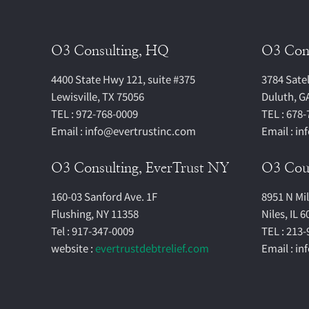
O3 Consulting, HQ
O3 Con
4400 State Hwy 121, suite #375
3784 Satel
Lewisville, TX 75056
Duluth, G
TEL : 972-768-0009
TEL : 678
Email : info@evertrustinc.com
Email : i
O3 Consulting, EverTrust NY
O3 Cous
160-03 Sanford Ave. 1F
8951 N Mi
Flushing, NY 11358
Niles, IL 
Tel : 917-347-0009
TEL : 213
website :
evertrustdebtrelief.com
Email : i