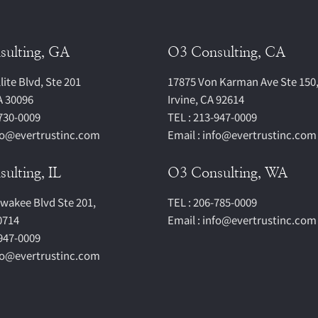
sulting, GA
O3 Consulting, CA
lite Blvd, Ste 201
17875 Von Karman Ave Ste 150
A 30096
Irvine, CA 92614
-730-0009
TEL : 213-947-0009
nfo@evertrustinc.com
Email : info@evertrustinc.com
ulting, IL
O3 Consulting, WA
lwakee Blvd Ste 201,
TEL : 206-785-0009
60714
Email : info@evertrustinc.com
-947-0009
nfo@evertrustinc.com