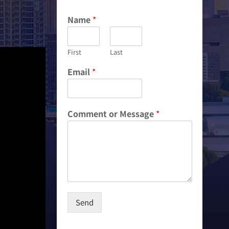
Name
*
First
Last
Email
*
E
Comment or Message
*
m
a
i
l
C
o
m
m
e
Send
n
t