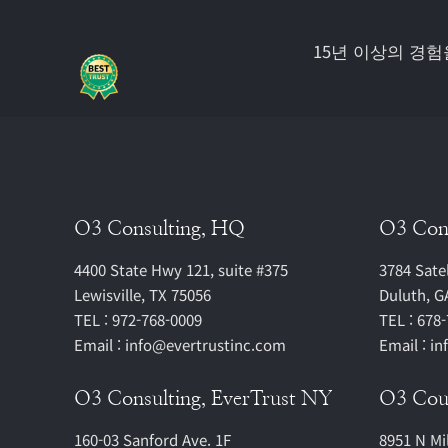
15년 이상의 경
O3 Consulting, HQ
O3 Con
4400 State Hwy 121, suite #375
3784 Satel
Lewisville, TX 75056
Duluth, G
TEL : 972-768-0009
TEL : 678
Email : info@evertrustinc.com
Email : i
O3 Consulting, EverTrust NY
O3 Cous
160-03 Sanford Ave. 1F
8951 N Mi