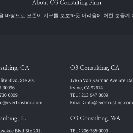
About O3 Consulting Firm
험을 바탕으로 오존이 지구를 보호하듯 어려움에 처한 분들께 
sulting, GA
O3 Consulting, CA
lite Blvd, Ste 201
17875 Von Karman Ave Ste 150
A 30096
Irvine, CA 92614
-730-0009
TEL : 213-947-0009
nfo@evertrustinc.com
Email : info@evertrustinc.com
ulting, IL
O3 Consulting, WA
lwakee Blvd Ste 201,
TEL : 206-785-0009