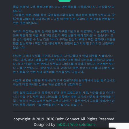
품질 보증 및 교육 목적으로 회사와의 모든 통화를 기록하거나 모니터링할 수 있
습니다.
고객들은 프로그램을 통해 12개월에서36개월에 걸쳐 원래 등록한 부채의 약 70-
80%를 지불하게 되나각자의 다양한 이유로 모든 고객이 프 로그램을 완료할 수
있는 것은 아닙니다.
우리의 추정치는 현재 및 이전 등록 채무를 기반으로 제공되며, 이는 고객의 특정
등록 채권자 및 개별 프로그램 조건과 특정 상황에 따라 달라질 수 있습니다. 모
든 빚이 등록할 수 있는 것은 아니며 우리는 당신의 부채가 특정 금액이나 백분율
만큼 감소되거나 특정 기간 내에 채무가 완전히 없어지게 될 것이라고 보장하지
않습니다.
당사는 고객의 부채를 인수하지 않으며, 채권자들에게 매달 채무를 지불하거나
세금, 파산, 회계, 법률 자문 또는 신용점수 조정 등의 서비스를 제공하지 않습니
다. 채권 연결은 모든 주에서 채무결제 서비스를 제공하지 않으며 수수료는 주마
다 다를 수 있습니다. 해당 주에 따라 고객에게 채무 경감 서비스를 제공할 수 있
는 신뢰할 수 있는 사업 파트너를 소개할 수도 있습니다.
세금에 관련된 사항은 회계사등의 조세 전문가에게 문의하셔서 상담 받으십시오.
파산에 대한 자세한 정보는 파산 변호사와 상담하세요.
채무 결제 프로그램에 등록하기 전에 모든 프로그램의 자료, 약관을 읽고 숙지하
시기 바랍니다. 채무 결제 서비스를 이용하는 것은 고객의 신용도에 악영향을 미
칠 가능성이 높고, 그것은 또한 고객이 채권자나 콜렉션에게 고소를 당하거나 당
신의 등록 계좌의 미결 잔액을 증가시킬 수도 있습니다.
copyright © 2019~2026 Debt Connect All Rights Reserved.
Designed by
In&Out Web solutions