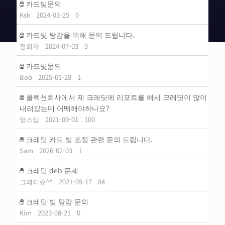
카드빚문의
Ksk
2024-03-25
0
카드빛 탕감을 위해 문의 드립니다.
정희자
2024-07-03
0
카드빛문의
Bob
2025-01-28
1
콜렉션회사에서 제 크레딧에 리포트를 해서 크레딧이 많이
내려갔는데 어떡해야하나요?
영스맘
2021-09-01
100
크래딧 카드 빚 조정 관련 문의 드립니다.
Sam
2026-02-03
1
크레딧 deb 문제
그레이슈^^
2021-05-17
84
크레딧 빚 탕감 문의
Kim
2023-08-21
0